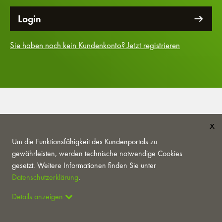
Login
Sie haben noch kein Kundenkonto? Jetzt registrieren
Wir beraten Sie gerne persönlich an Werktagen unter
x
+43 316 887 7272
Um die Funktionsfähigkeit des Kundenportals zu
Montag bis Donnerstag von 07.00 bis 14.00 Uhr
gewährleisten, werden technische notwendige Cookies
Freitag von 07.00 bis 13.00 Uhr
gesetzt. Weitere Informationen finden Sie unter
Datenschutzerklärung
.
Details anzeigen